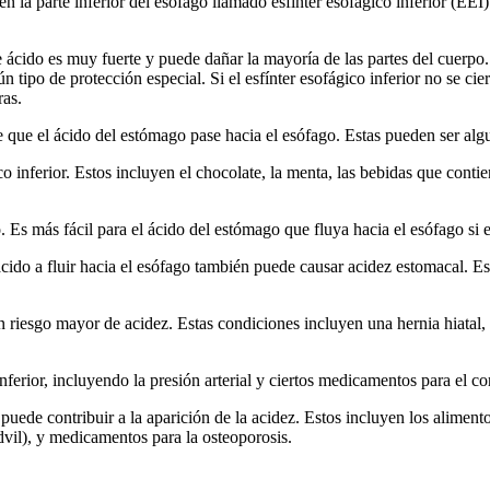
la parte inferior del esófago llamado esfínter esofágico inferior (EEI). 
e ácido es muy fuerte y puede dañar la mayoría de las partes del cuerpo
 tipo de protección especial. Si el esfínter esofágico inferior no se ci
ras.
te que el ácido del estómago pase hacia el esófago. Estas pueden ser alg
o inferior. Estos incluyen el chocolate, la menta, las bebidas que contie
Es más fácil para el ácido del estómago que fluya hacia el esófago si e
do a fluir hacia el esófago también puede causar acidez estomacal. Esta 
n riesgo mayor de acidez. Estas condiciones incluyen una hernia hiata
erior, incluyendo la presión arterial y ciertos medicamentos para el cor
uede contribuir a la aparición de la acidez. Estos incluyen los alimentos
dvil), y medicamentos para la osteoporosis.