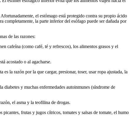
El esfínter esofágico inferior evita que los alimentos viajen hacia el
. Afortunadamente, el estómago está protegido contra su propio ácido
erra completamente, la parte inferior del esófago puede ser dañada por
unas de las razones:
nen cafeína (como café, té y refrescos), los alimentos grasos y el
stá acostado o al agacharse.
es la razón por la que cargar, presionar, toser, usar ropa ajustada, la
l, la diabetes y muchas enfermedades autoinmunes (síndrome de
azón, el asma y la teofilina de drogas.
 picantes, frutas y jugos cítricos, tomates y salsas de tomate, el humo