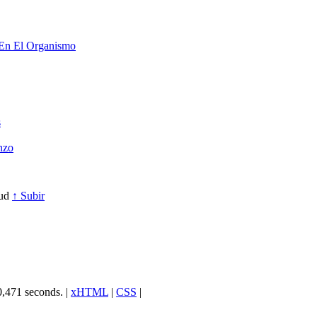
 En El Organismo
s
nzo
lud
↑ Subir
0,471 seconds. |
xHTML
|
CSS
|