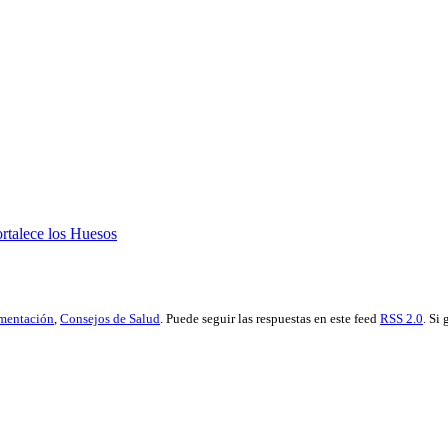
talece los Huesos
imentación
,
Consejos de Salud
. Puede seguir las respuestas en este feed
RSS 2.0
. Si