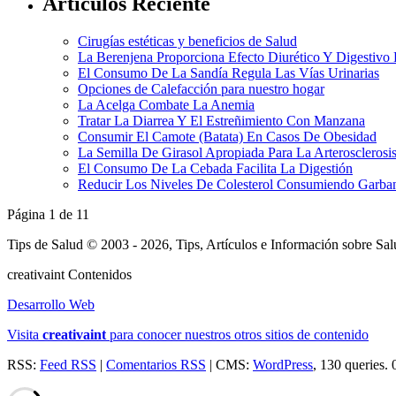
Artículos Reciente
Cirugías estéticas y beneficios de Salud
La Berenjena Proporciona Efecto Diurético Y Digestivo
El Consumo De La Sandía Regula Las Vías Urinarias
Opciones de Calefacción para nuestro hogar
La Acelga Combate La Anemia
Tratar La Diarrea Y El Estreñimiento Con Manzana
Consumir El Camote (Batata) En Casos De Obesidad
La Semilla De Girasol Apropiada Para La Arterosclerosi
El Consumo De La Cebada Facilita La Digestión
Reducir Los Niveles De Colesterol Consumiendo Garba
Página 1 de 1
1
Tips de Salud © 2003 - 2026, Tips, Artículos e Información sobre Sa
creativa
int
Contenidos
Desarrollo Web
Visita
creativa
int
para conocer nuestros otros sitios de contenido
RSS:
Feed RSS
|
Comentarios RSS
| CMS:
WordPress
, 130 queries. 