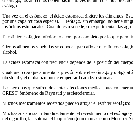
estómago, los alimentos deben pasar a través de un músculo apretado en 
esófago.
Una vez en el estómago, el ácido estomacal digiere los alimentos. Est
por una capa mucosa especial. El esófago, sin embargo, no tiene ningún
los ácidos estomacales. Cuando esto sucede, se experimentan las agru
El esfínter esofágico inferior no cierra por completo por lo que permi
Ciertos alimentos y bebidas se conocen para aflojar el esfínter esofágic
alcohol.
La acidez estomacal con frecuencia depende de la posición del cuerpo. 
Cualquier cosa que aumenta la presión sobre el estómago y obliga al áci
obesidad y el embarazo puede empeorar la acidez estomacal.
Las personas que sufren de ciertas afecciones médicas pueden tener u
CREST, fenómeno de Raynaud y esclerodermia).
Muchos medicamentos recetados pueden aflojar el esfínter esofágico inf
Muchas sustancias irritan directamente el revestimiento del esófago y p
del cigarrillo, la aspirina, el ibuprofeno (con marcas como Motrin y A