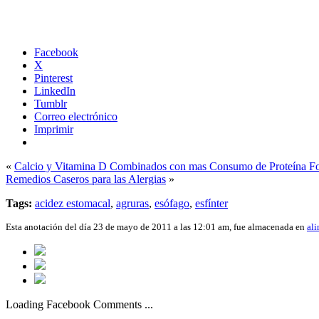
Facebook
X
Pinterest
LinkedIn
Tumblr
Correo electrónico
Imprimir
«
Calcio y Vitamina D Combinados con mas Consumo de Proteína For
Remedios Caseros para las Alergias
»
Tags:
acidez estomacal
,
agruras
,
esófago
,
esfínter
Esta anotación del día 23 de mayo de 2011 a las 12:01 am, fue almacenada en
al
Loading Facebook Comments ...