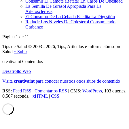
Consumir El Camote (Batata) En Casos De Obesidad
La Semilla De Girasol Apropiada Para La
Arterosclerosis
El Consumo De La Cebada Facilita La Digestión
Reducir Los Niveles De Colesterol Consumiendo
Garbanzo
Página 1 de 1
1
Tips de Salud © 2003 - 2026, Tips, Artículos e Información sobre
Salud
↑ Subir
creativa
int
Contenidos
Desarrollo Web
Visita
creativa
int
para conocer nuestros otros sitios de contenido
RSS:
Feed RSS
|
Comentarios RSS
| CMS:
WordPress
, 103 queries.
0,507 seconds. |
xHTML
|
CSS
|