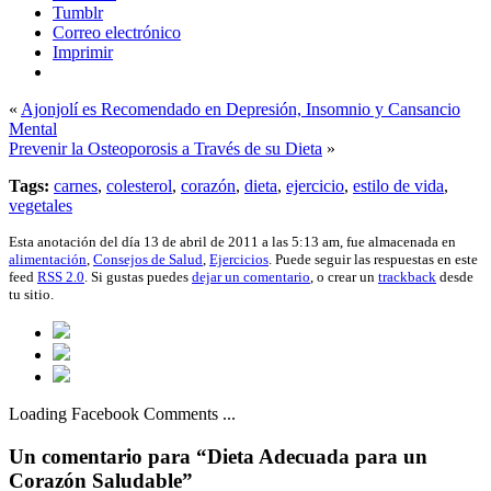
Tumblr
Correo electrónico
Imprimir
«
Ajonjolí es Recomendado en Depresión, Insomnio y Cansancio
Mental
Prevenir la Osteoporosis a Través de su Dieta
»
Tags:
carnes
,
colesterol
,
corazón
,
dieta
,
ejercicio
,
estilo de vida
,
vegetales
Esta anotación del día 13 de abril de 2011 a las 5:13 am, fue almacenada en
alimentación
,
Consejos de Salud
,
Ejercicios
. Puede seguir las respuestas en este
feed
RSS 2.0
. Si gustas puedes
dejar un comentario
, o crear un
trackback
desde
tu sitio.
Loading Facebook Comments ...
Un comentario para “Dieta Adecuada para un
Corazón Saludable”