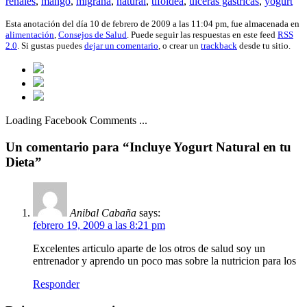
renales
,
mango
,
migraña
,
natural
,
tifoidea
,
ulceras gástricas
,
yogurt
Esta anotación del día 10 de febrero de 2009 a las 11:04 pm, fue almacenada en
alimentación
,
Consejos de Salud
. Puede seguir las respuestas en este feed
RSS
2.0
. Si gustas puedes
dejar un comentario
, o crear un
trackback
desde tu sitio.
Loading Facebook Comments ...
Un comentario para “Incluye Yogurt Natural en tu
Dieta”
Anibal Cabaña
says:
febrero 19, 2009 a las 8:21 pm
Excelentes articulo aparte de los otros de salud soy un
entrenador y aprendo un poco mas sobre la nutricion para los
Responder