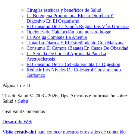
Cirugías estéticas y beneficios de Salud
La Berenjena Proporciona Efecto Diurético Y
Digestivo En El Organismo
El Consumo De La Sandía Regula Las Vías Urinarias
Opciones de Calefacción para nuestro hogar
La Acelga Combate La Anemia
Tratar La Diarrea Y El Estreñimiento Con Manzana
Consumir El Camote (Batata) En Casos De Obesidad
La Semilla De Girasol Apropiada Para La
Arterosclerosis
El Consumo De La Cebada Facilita La Digestión
Reducir Los Niveles De Colesterol Consumiendo
Garbanzo
Página 1 de 1
1
Tips de Salud © 2003 - 2026, Tips, Artículos e Información sobre
Salud
↑ Subir
creativa
int
Contenidos
Desarrollo Web
Visita
creativa
int
para conocer nuestros otros sitios de contenido