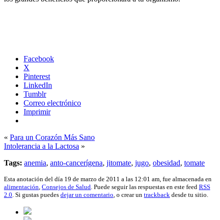
Facebook
X
Pinterest
LinkedIn
Tumblr
Correo electrónico
Imprimir
«
Para un Corazón Más Sano
Intolerancia a la Lactosa
»
Tags:
anemia
,
anto-cancerígena
,
jitomate
,
jugo
,
obesidad
,
tomate
Esta anotación del día 19 de marzo de 2011 a las 12:01 am, fue almacenada en
alimentación
,
Consejos de Salud
. Puede seguir las respuestas en este feed
RSS
2.0
. Si gustas puedes
dejar un comentario
, o crear un
trackback
desde tu sitio.