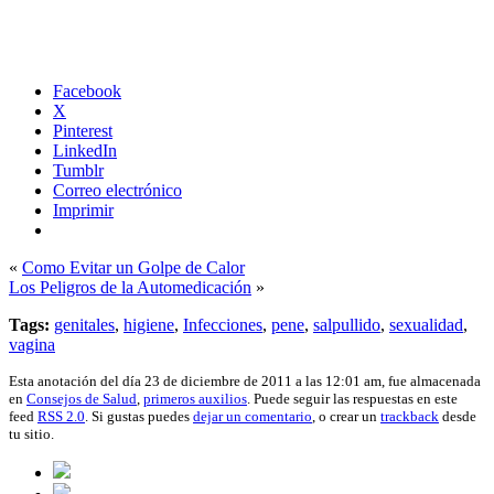
Facebook
X
Pinterest
LinkedIn
Tumblr
Correo electrónico
Imprimir
«
Como Evitar un Golpe de Calor
Los Peligros de la Automedicación
»
Tags:
genitales
,
higiene
,
Infecciones
,
pene
,
salpullido
,
sexualidad
,
vagina
Esta anotación del día 23 de diciembre de 2011 a las 12:01 am, fue almacenada
en
Consejos de Salud
,
primeros auxilios
. Puede seguir las respuestas en este
feed
RSS 2.0
. Si gustas puedes
dejar un comentario
, o crear un
trackback
desde
tu sitio.