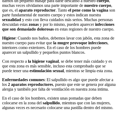
darnos un pequeño masaje para darle descanso a nuestro
cuerpo
,
muchas veces olvidamos una parte importante de
nuestro cuerpo
,
que es, el
aparato reproductor
. Tanto
el pene como la vagina
son
parte fundamental de nuestro cuerpo y estos indican nuestra
sexualidad
y esto con lleva cuidados más serios. Muchas personas
descuidan estas
zonas
y por lo mismo, pueden aparecer
infecciones
que son demasiado dolorosas
en estas regiones de nuestro cuerpo.
Higiene
: Cuando nos baños, debemos lavar con jabón, esta zona de
nuestro cuerpo para evitar que
la mugre provoque infecciones
,
interiores como exteriores. En el caso de los hombres puede
aparecer un salpullido y pequeños puntos blancos.
Con respecto a
la higiene vaginal
, se debe tener más cuidado y es
que esta zona es más sensible, incluso esta comprobado que se
puede tener una
estimulación sexual
, mientras se limpia esta zona.
Enfermedades comunes
: El salpullido es algo que puede afectar a
los
2 aparatos reproductores
, puesto que este se genera por alguna
alergia y también por falta de ventilación en nuestra zona intima.
En el caso de los hombres, existen unas pomadas que deben
colocarse en la zona del
salpullido
, mientras que con las mujeres,
algunas veces es necesario colocarse una pastilla dentro del mismo.