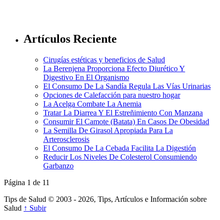
Artículos Reciente
Cirugías estéticas y beneficios de Salud
La Berenjena Proporciona Efecto Diurético Y
Digestivo En El Organismo
El Consumo De La Sandía Regula Las Vías Urinarias
Opciones de Calefacción para nuestro hogar
La Acelga Combate La Anemia
Tratar La Diarrea Y El Estreñimiento Con Manzana
Consumir El Camote (Batata) En Casos De Obesidad
La Semilla De Girasol Apropiada Para La
Arterosclerosis
El Consumo De La Cebada Facilita La Digestión
Reducir Los Niveles De Colesterol Consumiendo
Garbanzo
Página 1 de 1
1
Tips de Salud © 2003 - 2026, Tips, Artículos e Información sobre
Salud
↑ Subir