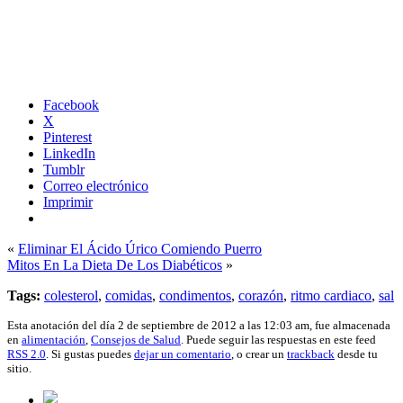
Facebook
X
Pinterest
LinkedIn
Tumblr
Correo electrónico
Imprimir
«
Eliminar El Ácido Úrico Comiendo Puerro
Mitos En La Dieta De Los Diabéticos
»
Tags:
colesterol
,
comidas
,
condimentos
,
corazón
,
ritmo cardiaco
,
sal
Esta anotación del día 2 de septiembre de 2012 a las 12:03 am, fue almacenada
en
alimentación
,
Consejos de Salud
. Puede seguir las respuestas en este feed
RSS 2.0
. Si gustas puedes
dejar un comentario
, o crear un
trackback
desde tu
sitio.