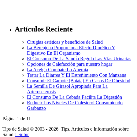
Artículos Reciente
Cirugías estéticas y beneficios de Salud
La Berenjena Proporciona Efecto Diurético Y
Digestivo En El Organismo
El Consumo De La Sandía Regula Las Vías Urinarias
Opciones de Calefacción para nuestro hogar
La Acelga Combate La Anemia
Tratar La Diarrea Y El Estreñimiento Con Manzana
Consumir El Camote (Batata) En Casos De Obesidad
La Semilla De Girasol Apropiada Para La
Arterosclerosis
El Consumo De La Cebada Facilita La Digestión
Reducir Los Niveles De Colesterol Consumiendo
Garbanzo
Página 1 de 1
1
Tips de Salud © 2003 - 2026, Tips, Artículos e Información sobre
Salud
↑ Subir