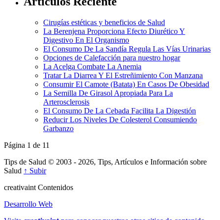
Artículos Reciente
Cirugías estéticas y beneficios de Salud
La Berenjena Proporciona Efecto Diurético Y
Digestivo En El Organismo
El Consumo De La Sandía Regula Las Vías Urinarias
Opciones de Calefacción para nuestro hogar
La Acelga Combate La Anemia
Tratar La Diarrea Y El Estreñimiento Con Manzana
Consumir El Camote (Batata) En Casos De Obesidad
La Semilla De Girasol Apropiada Para La
Arterosclerosis
El Consumo De La Cebada Facilita La Digestión
Reducir Los Niveles De Colesterol Consumiendo
Garbanzo
Página 1 de 1
1
Tips de Salud © 2003 - 2026, Tips, Artículos e Información sobre
Salud
↑ Subir
creativa
int
Contenidos
Desarrollo Web