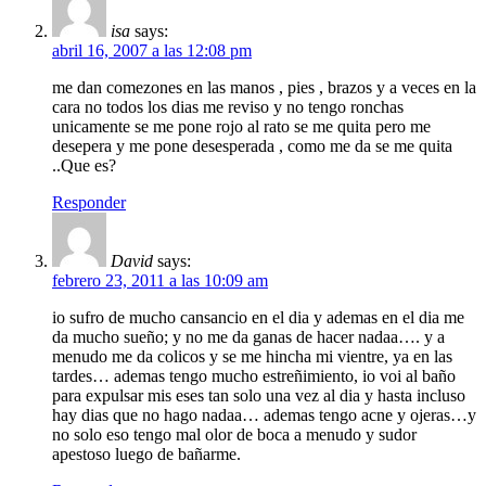
isa
says:
abril 16, 2007 a las 12:08 pm
me dan comezones en las manos , pies , brazos y a veces en la
cara no todos los dias me reviso y no tengo ronchas
unicamente se me pone rojo al rato se me quita pero me
desepera y me pone desesperada , como me da se me quita
..Que es?
Responder
David
says:
febrero 23, 2011 a las 10:09 am
io sufro de mucho cansancio en el dia y ademas en el dia me
da mucho sueño; y no me da ganas de hacer nadaa…. y a
menudo me da colicos y se me hincha mi vientre, ya en las
tardes… ademas tengo mucho estreñimiento, io voi al baño
para expulsar mis eses tan solo una vez al dia y hasta incluso
hay dias que no hago nadaa… ademas tengo acne y ojeras…y
no solo eso tengo mal olor de boca a menudo y sudor
apestoso luego de bañarme.