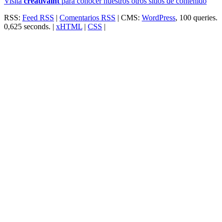
Visita
creativa
int
para conocer nuestros otros sitios de contenido
RSS:
Feed RSS
|
Comentarios RSS
| CMS:
WordPress
, 100 queries.
0,625 seconds. |
xHTML
|
CSS
|