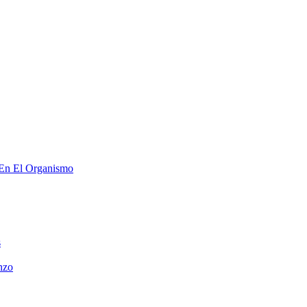
 En El Organismo
s
nzo