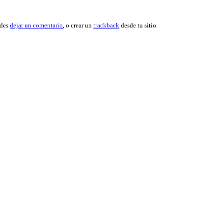
edes
dejar un comentario
, o crear un
trackback
desde tu sitio.