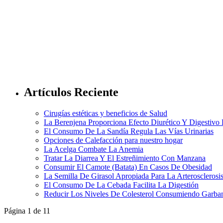
Artículos Reciente
Cirugías estéticas y beneficios de Salud
La Berenjena Proporciona Efecto Diurético Y Digestivo
El Consumo De La Sandía Regula Las Vías Urinarias
Opciones de Calefacción para nuestro hogar
La Acelga Combate La Anemia
Tratar La Diarrea Y El Estreñimiento Con Manzana
Consumir El Camote (Batata) En Casos De Obesidad
La Semilla De Girasol Apropiada Para La Arterosclerosi
El Consumo De La Cebada Facilita La Digestión
Reducir Los Niveles De Colesterol Consumiendo Garba
Página 1 de 1
1