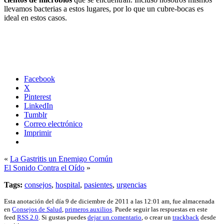
llevamos bacterias a estos lugares, por lo que un cubre-bocas es
ideal en estos casos.
Facebook
X
Pinterest
LinkedIn
Tumblr
Correo electrónico
Imprimir
«
La Gastritis un Enemigo Común
El Sonido Contra el Oído
»
Tags:
consejos
,
hospital
,
pasientes
,
urgencias
Esta anotación del día 9 de diciembre de 2011 a las 12:01 am, fue almacenada
en
Consejos de Salud
,
primeros auxilios
. Puede seguir las respuestas en este
feed
RSS 2.0
. Si gustas puedes
dejar un comentario
, o crear un
trackback
desde