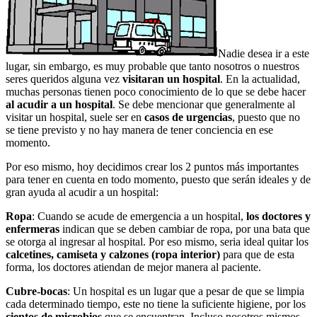
Nadie desea ir a este
lugar, sin embargo, es muy probable que tanto nosotros o nuestros
seres queridos alguna vez
visitaran un hospital
. En la actualidad,
muchas personas tienen poco conocimiento de lo que se debe hacer
al acudir a un hospital
. Se debe mencionar que generalmente al
visitar un hospital, suele ser en
casos de urgencias
, puesto que no
se tiene previsto y no hay manera de tener conciencia en ese
momento.
Por eso mismo, hoy decidimos crear los 2 puntos más importantes
para tener en cuenta en todo momento, puesto que serán ideales y de
gran ayuda al acudir a un hospital:
Ropa
: Cuando se acude de emergencia a un hospital,
los doctores y
enfermeras
indican que se deben cambiar de ropa, por una bata que
se otorga al ingresar al hospital. Por eso mismo, seria ideal quitar los
calcetines, camiseta y calzones (ropa interior)
para que de esta
forma, los doctores atiendan de mejor manera al paciente.
Cubre-bocas
: Un hospital es un lugar que a pesar de que se limpia
cada determinado tiempo, este no tiene la suficiente higiene, por los
cientos de microbios
que se encuentran. Incluso nosotros mismos