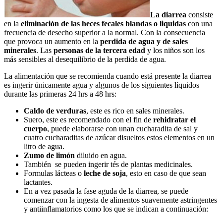
La diarrea
consiste
en la
eliminación de las heces fecales blandas o liquidas
con una
frecuencia de desecho superior a la normal. Con la consecuencia
que provoca un aumento en la
perdida de agua y de sales
minerales
. Las
personas de la tercera edad
y los niños son los
más sensibles al desequilibrio de la perdida de agua.
La alimentación que se recomienda cuando está presente la diarrea
es ingerir únicamente agua y algunos de los siguientes líquidos
durante las primeras 24 hrs a 48 hrs:
Caldo de verduras
, este es rico en sales minerales.
Suero, este es recomendado con el fin de
rehidratar el
cuerpo
, puede elaborarse con unan cucharadita de sal y
cuatro cucharaditas de azúcar disueltos estos elementos en un
litro de agua.
Zumo de limón
diluido en agua.
También se pueden ingerir tés de plantas medicinales.
Formulas lácteas o
leche de soja
, esto en caso de que sean
lactantes.
En a vez pasada la fase aguda de la diarrea, se puede
comenzar con la ingesta de alimentos suavemente astringentes
y antiinflamatorios como los que se indican a continuación: