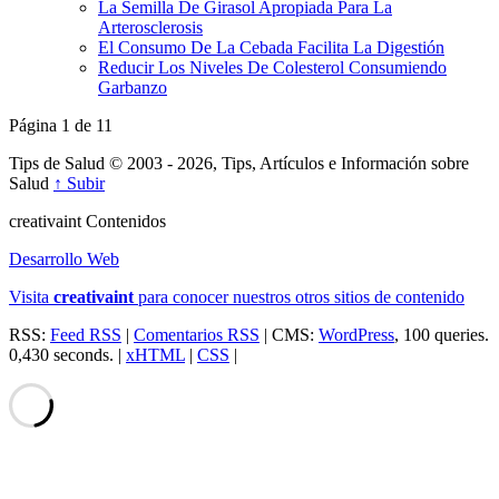
La Semilla De Girasol Apropiada Para La
Arterosclerosis
El Consumo De La Cebada Facilita La Digestión
Reducir Los Niveles De Colesterol Consumiendo
Garbanzo
Página 1 de 1
1
Tips de Salud © 2003 - 2026, Tips, Artículos e Información sobre
Salud
↑ Subir
creativa
int
Contenidos
Desarrollo Web
Visita
creativa
int
para conocer nuestros otros sitios de contenido
RSS:
Feed RSS
|
Comentarios RSS
| CMS:
WordPress
, 100 queries.
0,430 seconds. |
xHTML
|
CSS
|