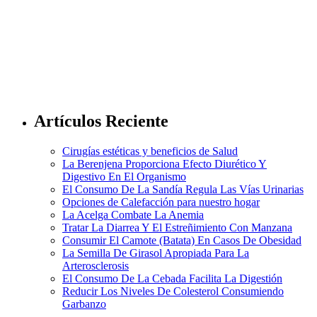
Artículos Reciente
Cirugías estéticas y beneficios de Salud
La Berenjena Proporciona Efecto Diurético Y
Digestivo En El Organismo
El Consumo De La Sandía Regula Las Vías Urinarias
Opciones de Calefacción para nuestro hogar
La Acelga Combate La Anemia
Tratar La Diarrea Y El Estreñimiento Con Manzana
Consumir El Camote (Batata) En Casos De Obesidad
La Semilla De Girasol Apropiada Para La
Arterosclerosis
El Consumo De La Cebada Facilita La Digestión
Reducir Los Niveles De Colesterol Consumiendo
Garbanzo