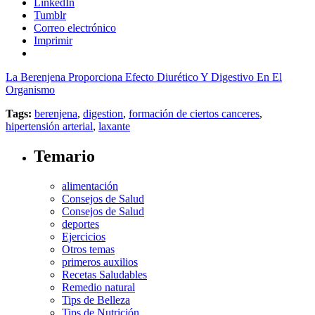
LinkedIn
Tumblr
Correo electrónico
Imprimir
La Berenjena Proporciona Efecto Diurético Y Digestivo En El
Organismo
Tags:
berenjena
,
digestion
,
formación de ciertos canceres
,
hipertensión arterial
,
laxante
Temario
alimentación
Consejos de Salud
Consejos de Salud
deportes
Ejercicios
Otros temas
primeros auxilios
Recetas Saludables
Remedio natural
Tips de Belleza
Tips de Nutrición