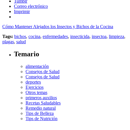
Tumblr
Correo electrónico
Imprimir
Cómo Mantener Alejados los Insectos y Bichos de la Cocina
Tags:
bichos
,
cocina
,
enfermedades
,
insecticida
,
insectoa
,
limpieza
,
plagas
,
salud
Temario
alimentación
Consejos de Salud
Consejos de Salud
deportes
Ejercicios
Otros temas
primeros auxilios
Recetas Saludables
Remedio natural
Tips de Belleza
Tips de Nutrición