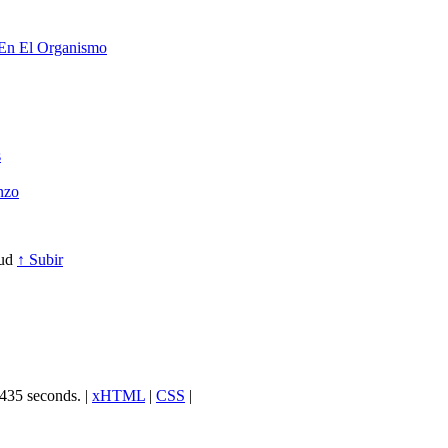
 En El Organismo
s
nzo
lud
↑ Subir
,435 seconds. |
xHTML
|
CSS
|