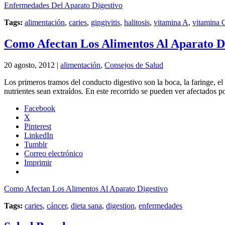
Enfermedades Del Aparato Digestivo
Tags:
alimentación
,
caries
,
gingivitis
,
halitosis
,
vitamina A
,
vitamina 
Como Afectan Los Alimentos Al Aparato D
20 agosto, 2012 |
alimentación
,
Consejos de Salud
Los primeros tramos del conducto digestivo son la boca, la faringe, el
nutrientes sean extraídos. En este recorrido se pueden ver afectados p
Facebook
X
Pinterest
LinkedIn
Tumblr
Correo electrónico
Imprimir
Como Afectan Los Alimentos Al Aparato Digestivo
Tags:
caries
,
cáncer
,
dieta sana
,
digestion
,
enfermedades