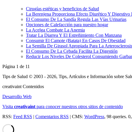
Cirugías estéticas y beneficios de Salud
La Berenjena Proporciona Efecto Diurético Y Digestivo
El Consumo De La Sandía Regula Las Vías Urinarias
Opciones de Calefacción para nuestro hogar
La Acelga Combate La Anemia
Tratar La Diarrea Y El Estreñimiento Con Manzana
Consumir El Camote (Batata) En Casos De Obesidad
La Semilla De Girasol Apropiada Para La Arterosclerosi
El Consumo De La Cebada Facilita La Digestión
Reducir Los Niveles De Colesterol Consumiendo Garba
Página 1 de 1
1
Tips de Salud © 2003 - 2026, Tips, Artículos e Información sobre Sa
creativa
int
Contenidos
Desarrollo Web
Visita
creativa
int
para conocer nuestros otros sitios de contenido
RSS:
Feed RSS
|
Comentarios RSS
| CMS:
WordPress
, 98 queries. 0