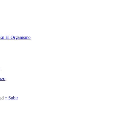
 En El Organismo
s
nzo
lud
↑ Subir