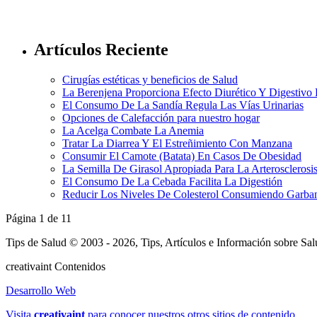
Artículos Reciente
Cirugías estéticas y beneficios de Salud
La Berenjena Proporciona Efecto Diurético Y Digestivo
El Consumo De La Sandía Regula Las Vías Urinarias
Opciones de Calefacción para nuestro hogar
La Acelga Combate La Anemia
Tratar La Diarrea Y El Estreñimiento Con Manzana
Consumir El Camote (Batata) En Casos De Obesidad
La Semilla De Girasol Apropiada Para La Arterosclerosi
El Consumo De La Cebada Facilita La Digestión
Reducir Los Niveles De Colesterol Consumiendo Garba
Página 1 de 1
1
Tips de Salud © 2003 - 2026, Tips, Artículos e Información sobre Sa
creativa
int
Contenidos
Desarrollo Web
Visita
creativa
int
para conocer nuestros otros sitios de contenido