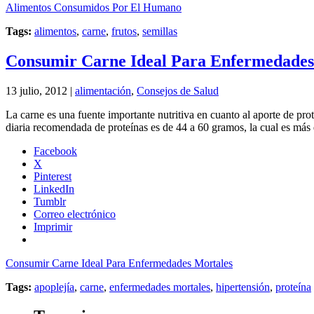
Alimentos Consumidos Por El Humano
Tags:
alimentos
,
carne
,
frutos
,
semillas
Consumir Carne Ideal Para Enfermedades
13 julio, 2012 |
alimentación
,
Consejos de Salud
La carne es una fuente importante nutritiva en cuanto al aporte de pr
diaria recomendada de proteínas es de 44 a 60 gramos, la cual es má
Facebook
X
Pinterest
LinkedIn
Tumblr
Correo electrónico
Imprimir
Consumir Carne Ideal Para Enfermedades Mortales
Tags:
apoplejía
,
carne
,
enfermedades mortales
,
hipertensión
,
proteína