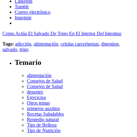
LinkedIn
Tumblr
Correo electrónico
Imprimir
Como Actúa El Salvado De Trigo En El Interior Del Intestino
Tags:
adicción
,
alimentación
,
celulas carcerìgenas
,
digestion
,
salvado
,
trigo
Temario
alimentación
Consejos de Salud
Consejos de Salud
deportes
Ejercicios
Otros temas
primeros auxilios
Recetas Saludables
Remedio natural
Tips de Belleza
Tips de Nutrición