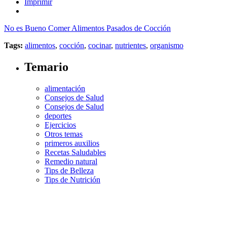
Imprimir
No es Bueno Comer Alimentos Pasados de Cocción
Tags:
alimentos
,
cocción
,
cocinar
,
nutrientes
,
organismo
Temario
alimentación
Consejos de Salud
Consejos de Salud
deportes
Ejercicios
Otros temas
primeros auxilios
Recetas Saludables
Remedio natural
Tips de Belleza
Tips de Nutrición