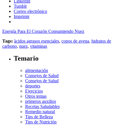
LinkedIn
Tumblr
Correo electrónico
Imprimir
Energía Para El Corazón Consumiendo Nuez
Tags:
àcidos agrasos esenciales
,
copos de avena
,
hidratos de
carbono
,
nuez
,
vitaminas
Temario
alimentación
Consejos de Salud
Consejos de Salud
deportes
Ejercicios
Otros temas
primeros auxilios
Recetas Saludables
Remedio natural
Tips de Belleza
Tips de Nutrición