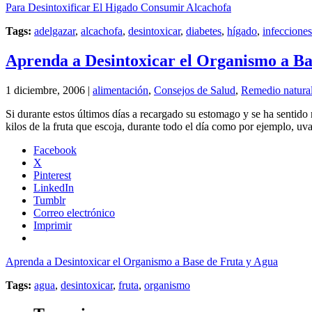
Para Desintoxificar El Higado Consumir Alcachofa
Tags:
adelgazar
,
alcachofa
,
desintoxicar
,
diabetes
,
hígado
,
infecciones
Aprenda a Desintoxicar el Organismo a Ba
1 diciembre, 2006 |
alimentación
,
Consejos de Salud
,
Remedio natura
Si durante estos últimos días a recargado su estomago y se ha sentido
kilos de la fruta que escoja, durante todo el día como por ejemplo, uv
Facebook
X
Pinterest
LinkedIn
Tumblr
Correo electrónico
Imprimir
Aprenda a Desintoxicar el Organismo a Base de Fruta y Agua
Tags:
agua
,
desintoxicar
,
fruta
,
organismo