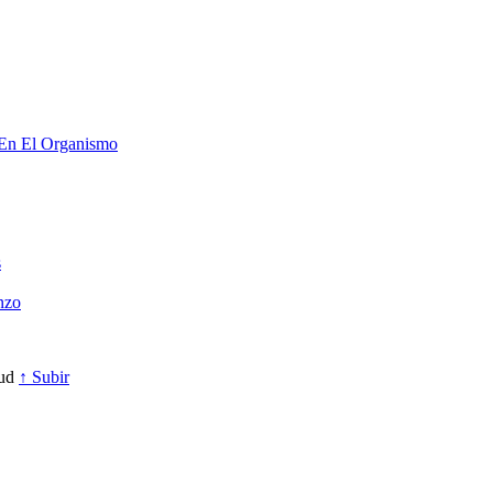
 En El Organismo
s
nzo
lud
↑ Subir