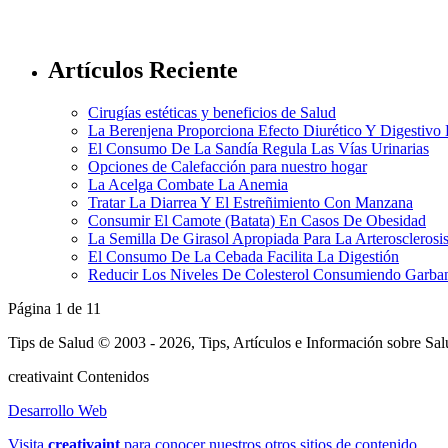
Artículos Reciente
Cirugías estéticas y beneficios de Salud
La Berenjena Proporciona Efecto Diurético Y Digestivo
El Consumo De La Sandía Regula Las Vías Urinarias
Opciones de Calefacción para nuestro hogar
La Acelga Combate La Anemia
Tratar La Diarrea Y El Estreñimiento Con Manzana
Consumir El Camote (Batata) En Casos De Obesidad
La Semilla De Girasol Apropiada Para La Arterosclerosi
El Consumo De La Cebada Facilita La Digestión
Reducir Los Niveles De Colesterol Consumiendo Garba
Página 1 de 1
1
Tips de Salud © 2003 - 2026, Tips, Artículos e Información sobre Sa
creativa
int
Contenidos
Desarrollo Web
Visita
creativa
int
para conocer nuestros otros sitios de contenido