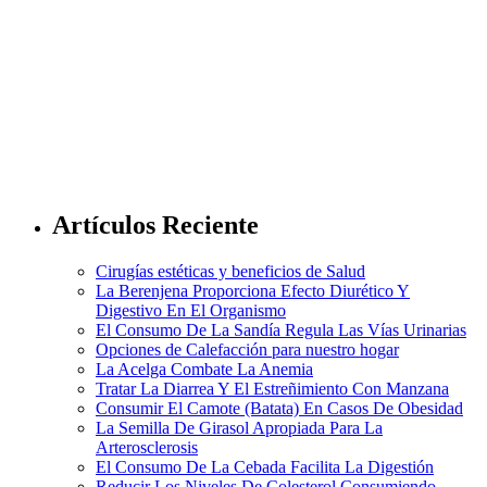
Artículos Reciente
Cirugías estéticas y beneficios de Salud
La Berenjena Proporciona Efecto Diurético Y
Digestivo En El Organismo
El Consumo De La Sandía Regula Las Vías Urinarias
Opciones de Calefacción para nuestro hogar
La Acelga Combate La Anemia
Tratar La Diarrea Y El Estreñimiento Con Manzana
Consumir El Camote (Batata) En Casos De Obesidad
La Semilla De Girasol Apropiada Para La
Arterosclerosis
El Consumo De La Cebada Facilita La Digestión
Reducir Los Niveles De Colesterol Consumiendo