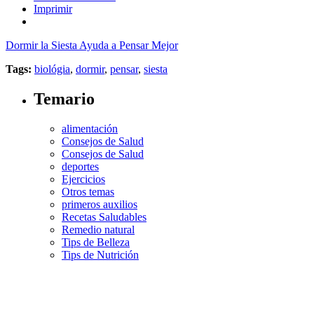
Imprimir
Dormir la Siesta Ayuda a Pensar Mejor
Tags:
biológia
,
dormir
,
pensar
,
siesta
Temario
alimentación
Consejos de Salud
Consejos de Salud
deportes
Ejercicios
Otros temas
primeros auxilios
Recetas Saludables
Remedio natural
Tips de Belleza
Tips de Nutrición