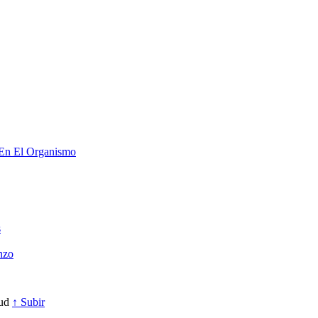
 En El Organismo
s
nzo
lud
↑ Subir