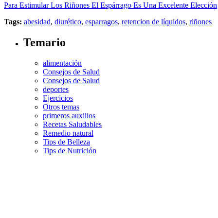
Para Estimular Los Riñones El Espárrago Es Una Excelente Elección
Tags:
abesidad
,
diurético
,
esparragos
,
retencion de líquidos
,
riñones
Temario
alimentación
Consejos de Salud
Consejos de Salud
deportes
Ejercicios
Otros temas
primeros auxilios
Recetas Saludables
Remedio natural
Tips de Belleza
Tips de Nutrición