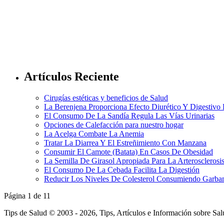
Artículos Reciente
Cirugías estéticas y beneficios de Salud
La Berenjena Proporciona Efecto Diurético Y Digestivo
El Consumo De La Sandía Regula Las Vías Urinarias
Opciones de Calefacción para nuestro hogar
La Acelga Combate La Anemia
Tratar La Diarrea Y El Estreñimiento Con Manzana
Consumir El Camote (Batata) En Casos De Obesidad
La Semilla De Girasol Apropiada Para La Arterosclerosi
El Consumo De La Cebada Facilita La Digestión
Reducir Los Niveles De Colesterol Consumiendo Garba
Página 1 de 1
1
Tips de Salud © 2003 - 2026, Tips, Artículos e Información sobre Sa