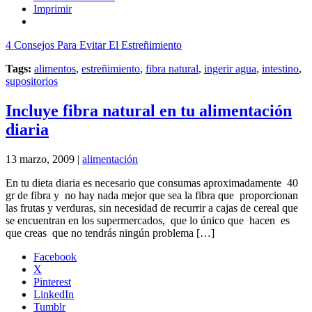
Imprimir
4 Consejos Para Evitar El Estreñimiento
Tags:
alimentos
,
estreñimiento
,
fibra natural
,
ingerir agua
,
intestino
,
supositorios
Incluye fibra natural en tu alimentación
diaria
13 marzo, 2009 |
alimentación
En tu dieta diaria es necesario que consumas aproximadamente 40
gr de fibra y no hay nada mejor que sea la fibra que proporcionan
las frutas y verduras, sin necesidad de recurrir a cajas de cereal que
se encuentran en los supermercados, que lo único que hacen es
que creas que no tendrás ningún problema […]
Facebook
X
Pinterest
LinkedIn
Tumblr