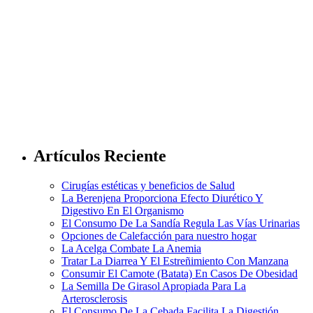
Artículos Reciente
Cirugías estéticas y beneficios de Salud
La Berenjena Proporciona Efecto Diurético Y
Digestivo En El Organismo
El Consumo De La Sandía Regula Las Vías Urinarias
Opciones de Calefacción para nuestro hogar
La Acelga Combate La Anemia
Tratar La Diarrea Y El Estreñimiento Con Manzana
Consumir El Camote (Batata) En Casos De Obesidad
La Semilla De Girasol Apropiada Para La
Arterosclerosis
El Consumo De La Cebada Facilita La Digestión