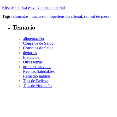
Efectos del Excesivo Consumo de Sal
Tags:
alimentos
,
hinchazón
,
hipertensión arterial
,
sal
,
sal de mesa
Temario
alimentación
Consejos de Salud
Consejos de Salud
deportes
Ejercicios
Otros temas
primeros auxilios
Recetas Saludables
Remedio natural
Tips de Belleza
Tips de Nutrición