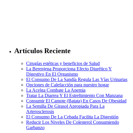
Artículos Reciente
Cirugías estéticas y beneficios de Salud
La Berenjena Proporciona Efecto Diurético Y
Digestivo En El Organismo
El Consumo De La Sandía Regula Las Vías Urinarias
Opciones de Calefacción para nuestro hogar
La Acelga Combate La Anemia
Tratar La Diarrea Y El Estreñimiento Con Manzana
Consumir El Camote (Batata) En Casos De Obesidad
La Semilla De Girasol Apropiada Para La
Arterosclerosis
El Consumo De La Cebada Facilita La Digestión
Reducir Los Niveles De Colesterol Consumiendo
Garbanzo