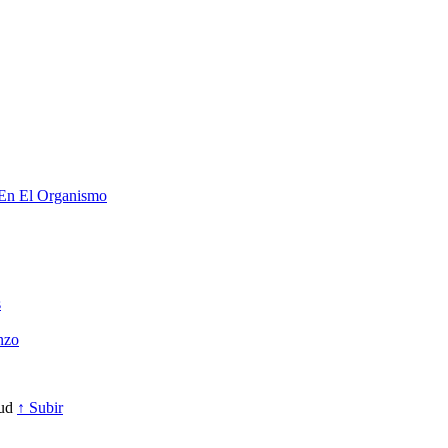
 En El Organismo
s
nzo
lud
↑ Subir