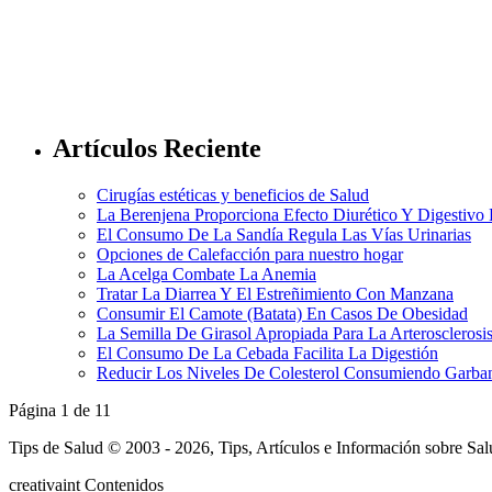
Artículos Reciente
Cirugías estéticas y beneficios de Salud
La Berenjena Proporciona Efecto Diurético Y Digestivo
El Consumo De La Sandía Regula Las Vías Urinarias
Opciones de Calefacción para nuestro hogar
La Acelga Combate La Anemia
Tratar La Diarrea Y El Estreñimiento Con Manzana
Consumir El Camote (Batata) En Casos De Obesidad
La Semilla De Girasol Apropiada Para La Arterosclerosi
El Consumo De La Cebada Facilita La Digestión
Reducir Los Niveles De Colesterol Consumiendo Garba
Página 1 de 1
1
Tips de Salud © 2003 - 2026, Tips, Artículos e Información sobre Sa
creativa
int
Contenidos