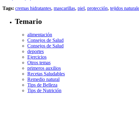
Tags:
cremas hidratantes
,
mascarillas
,
piel
,
protección
,
tejidos natural
Temario
alimentación
Consejos de Salud
Consejos de Salud
deportes
Ejercicios
Otros temas
primeros auxilios
Recetas Saludables
Remedio natural
Tips de Belleza
Tips de Nutrición