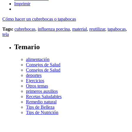
Imprimir
Cómo hacer un cubrebocas o tapabocas
Tags:
cubrebocas
,
influenza porcina
,
material
,
reutilizar
,
tapabocas
,
tela
Temario
alimentación
Consejos de Salud
Consejos de Salud
deportes
Ejercicios
Otros temas
primeros auxilios
Recetas Saludables
Remedio natural
Tips de Belleza
Tips de Nutrición