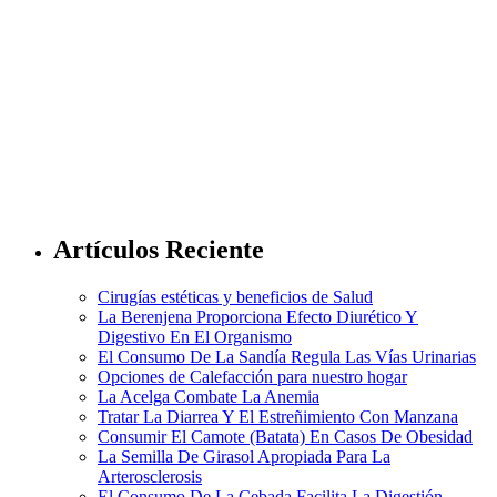
Artículos Reciente
Cirugías estéticas y beneficios de Salud
La Berenjena Proporciona Efecto Diurético Y
Digestivo En El Organismo
El Consumo De La Sandía Regula Las Vías Urinarias
Opciones de Calefacción para nuestro hogar
La Acelga Combate La Anemia
Tratar La Diarrea Y El Estreñimiento Con Manzana
Consumir El Camote (Batata) En Casos De Obesidad
La Semilla De Girasol Apropiada Para La
Arterosclerosis
El Consumo De La Cebada Facilita La Digestión