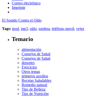
Correo electrónico
Imprimir
El Sonido Contra el Oído
Tags:
ipod
,
mp3
,
oído
,
sordera
,
teléfono movil
,
vejez
Temario
alimentación
Consejos de Salud
Consejos de Salud
deportes
Ejercicios
Otros temas
primeros auxilios
Recetas Saludables
Remedio natural
Tips de Belleza
Tips de Nutrición