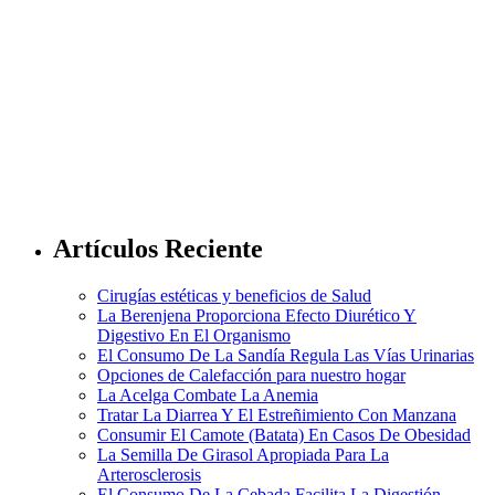
Artículos Reciente
Cirugías estéticas y beneficios de Salud
La Berenjena Proporciona Efecto Diurético Y
Digestivo En El Organismo
El Consumo De La Sandía Regula Las Vías Urinarias
Opciones de Calefacción para nuestro hogar
La Acelga Combate La Anemia
Tratar La Diarrea Y El Estreñimiento Con Manzana
Consumir El Camote (Batata) En Casos De Obesidad
La Semilla De Girasol Apropiada Para La
Arterosclerosis
El Consumo De La Cebada Facilita La Digestión