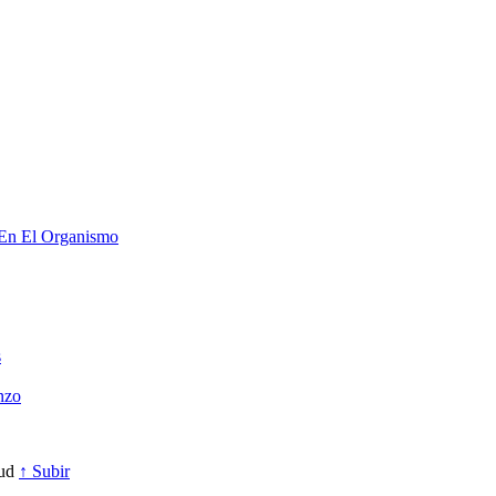
 En El Organismo
s
nzo
lud
↑ Subir