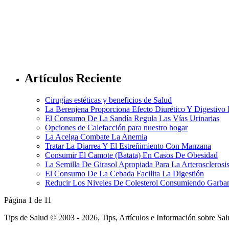
Artículos Reciente
Cirugías estéticas y beneficios de Salud
La Berenjena Proporciona Efecto Diurético Y Digestivo
El Consumo De La Sandía Regula Las Vías Urinarias
Opciones de Calefacción para nuestro hogar
La Acelga Combate La Anemia
Tratar La Diarrea Y El Estreñimiento Con Manzana
Consumir El Camote (Batata) En Casos De Obesidad
La Semilla De Girasol Apropiada Para La Arterosclerosi
El Consumo De La Cebada Facilita La Digestión
Reducir Los Niveles De Colesterol Consumiendo Garba
Página 1 de 1
1
Tips de Salud © 2003 - 2026, Tips, Artículos e Información sobre Sa