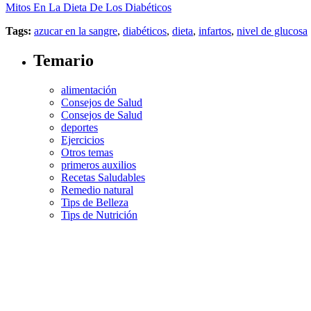
Mitos En La Dieta De Los Diabéticos
Tags:
azucar en la sangre
,
diabéticos
,
dieta
,
infartos
,
nivel de glucosa
Temario
alimentación
Consejos de Salud
Consejos de Salud
deportes
Ejercicios
Otros temas
primeros auxilios
Recetas Saludables
Remedio natural
Tips de Belleza
Tips de Nutrición