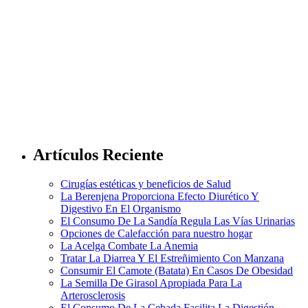
Artículos Reciente
Cirugías estéticas y beneficios de Salud
La Berenjena Proporciona Efecto Diurético Y
Digestivo En El Organismo
El Consumo De La Sandía Regula Las Vías Urinarias
Opciones de Calefacción para nuestro hogar
La Acelga Combate La Anemia
Tratar La Diarrea Y El Estreñimiento Con Manzana
Consumir El Camote (Batata) En Casos De Obesidad
La Semilla De Girasol Apropiada Para La
Arterosclerosis
El Consumo De La Cebada Facilita La Digestión