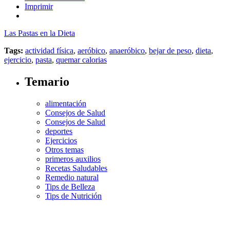
Imprimir
Las Pastas en la Dieta
Tags:
actividad física
,
aeróbico
,
anaeróbico
,
bejar de peso
,
dieta
,
ejercicio
,
pasta
,
quemar calorias
Temario
alimentación
Consejos de Salud
Consejos de Salud
deportes
Ejercicios
Otros temas
primeros auxilios
Recetas Saludables
Remedio natural
Tips de Belleza
Tips de Nutrición