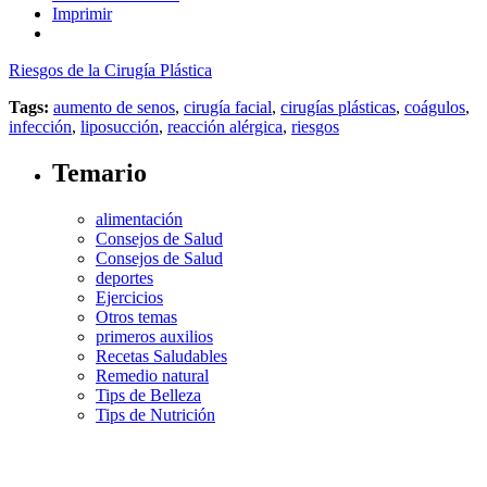
Imprimir
Riesgos de la Cirugía Plástica
Tags:
aumento de senos
,
cirugía facial
,
cirugías plásticas
,
coágulos
,
infección
,
liposucción
,
reacción alérgica
,
riesgos
Temario
alimentación
Consejos de Salud
Consejos de Salud
deportes
Ejercicios
Otros temas
primeros auxilios
Recetas Saludables
Remedio natural
Tips de Belleza
Tips de Nutrición