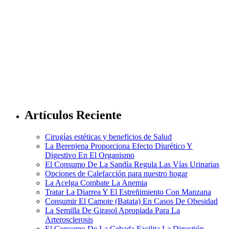
Artículos Reciente
Cirugías estéticas y beneficios de Salud
La Berenjena Proporciona Efecto Diurético Y
Digestivo En El Organismo
El Consumo De La Sandía Regula Las Vías Urinarias
Opciones de Calefacción para nuestro hogar
La Acelga Combate La Anemia
Tratar La Diarrea Y El Estreñimiento Con Manzana
Consumir El Camote (Batata) En Casos De Obesidad
La Semilla De Girasol Apropiada Para La
Arterosclerosis
El Consumo De La Cebada Facilita La Digestión