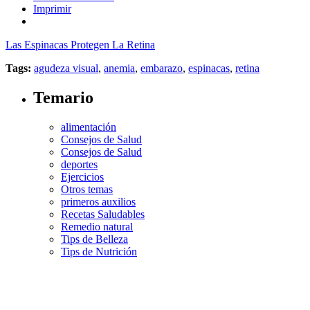
Imprimir
Las Espinacas Protegen La Retina
Tags:
agudeza visual
,
anemia
,
embarazo
,
espinacas
,
retina
Temario
alimentación
Consejos de Salud
Consejos de Salud
deportes
Ejercicios
Otros temas
primeros auxilios
Recetas Saludables
Remedio natural
Tips de Belleza
Tips de Nutrición