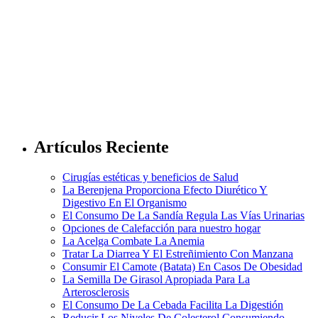
Artículos Reciente
Cirugías estéticas y beneficios de Salud
La Berenjena Proporciona Efecto Diurético Y
Digestivo En El Organismo
El Consumo De La Sandía Regula Las Vías Urinarias
Opciones de Calefacción para nuestro hogar
La Acelga Combate La Anemia
Tratar La Diarrea Y El Estreñimiento Con Manzana
Consumir El Camote (Batata) En Casos De Obesidad
La Semilla De Girasol Apropiada Para La
Arterosclerosis
El Consumo De La Cebada Facilita La Digestión
Reducir Los Niveles De Colesterol Consumiendo