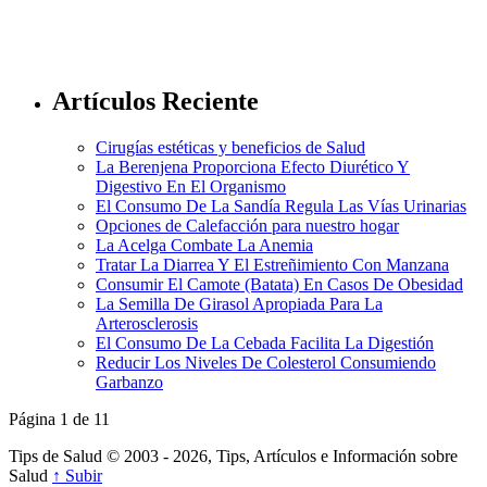
Artículos Reciente
Cirugías estéticas y beneficios de Salud
La Berenjena Proporciona Efecto Diurético Y
Digestivo En El Organismo
El Consumo De La Sandía Regula Las Vías Urinarias
Opciones de Calefacción para nuestro hogar
La Acelga Combate La Anemia
Tratar La Diarrea Y El Estreñimiento Con Manzana
Consumir El Camote (Batata) En Casos De Obesidad
La Semilla De Girasol Apropiada Para La
Arterosclerosis
El Consumo De La Cebada Facilita La Digestión
Reducir Los Niveles De Colesterol Consumiendo
Garbanzo
Página 1 de 1
1
Tips de Salud © 2003 - 2026, Tips, Artículos e Información sobre
Salud
↑ Subir