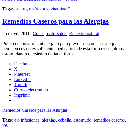
Tags:
catarro
,
resfrío
,
tos
,
vitamina C
Remedios Caseros para las Alergias
25 mayo, 2011 |
Consejos de Salud
,
Remedio natural
Podemos tomar un antialérgico para prevenir o curar las alergias,
pero a veces no es suficiente medicarnos de esta forma y seguimos
estornudando o tosiendo de igual forma.
Facebook
X
Pinterest
LinkedIn
Tumblr
Correo electrónico
Imprimir
Remedios Caseros para las Alergias
Tags:
ajo infusiones
,
alergias
,
cebolla
,
estornudo
,
remedios caseros
,
tos