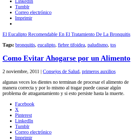
LinkedIn
Tumblr
Correo electrónico
Imprimir
El Eucalipto Recomendable En El Tratamiento De La Bronquitis
Tags:
bronquitis
,
eucalipto
,
fiebre tifoidea
,
paludismo
,
tos
Como Evitar Ahogarse por un Alimento
2 noviembre, 2011 |
Consejos de Salud
,
primeros auxilios
algunas veces los dientes no terminan de procesar el alimento de
manera correcta y por lo mismo al tragar puede causar algún
problema de atragantamiento y si esto persiste hasta la muerte.
Facebook
X
Pinterest
LinkedIn
Tumblr
Correo electrónico
Imprimir