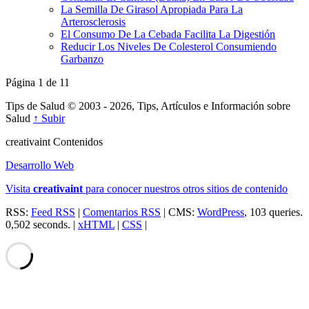
La Semilla De Girasol Apropiada Para La
Arterosclerosis
El Consumo De La Cebada Facilita La Digestión
Reducir Los Niveles De Colesterol Consumiendo
Garbanzo
Página 1 de 1
1
Tips de Salud © 2003 - 2026, Tips, Artículos e Información sobre
Salud
↑ Subir
creativa
int
Contenidos
Desarrollo Web
Visita
creativa
int
para conocer nuestros otros sitios de contenido
RSS:
Feed RSS
|
Comentarios RSS
| CMS:
WordPress
, 103 queries.
0,502 seconds. |
xHTML
|
CSS
|