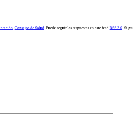
entación
,
Consejos de Salud
. Puede seguir las respuestas en este feed
RSS 2.0
. Si g