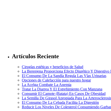
Artículos Reciente
Cirugías estéticas y beneficios de Salud
La Berenjena Proporciona Efecto Diurético Y Digestivo
El Consumo De La Sandía Regula Las Vías Urinarias
Opciones de Calefacción para nuestro hogar
La Acelga Combate La Anemia
Tratar La Diarrea Y El Estreñimiento Con Manzana
Consumir El Camote (Batata) En Casos De Obesidad
La Semilla De Girasol Apropiada Para La Arterosclerosi
El Consumo De La Cebada Facilita La Digestión
Reducir Los Niveles De Colesterol Consumiendo Garba