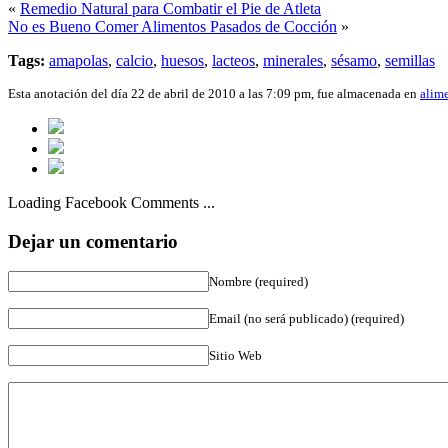
«
Remedio Natural para Combatir el Pie de Atleta
No es Bueno Comer Alimentos Pasados de Cocción
»
Tags:
amapolas
,
calcio
,
huesos
,
lacteos
,
minerales
,
sésamo
,
semillas
Esta anotación del día 22 de abril de 2010 a las 7:09 pm, fue almacenada en
alim
Loading Facebook Comments ...
Dejar un comentario
Nombre (required)
Email (no será publicado) (required)
Sitio Web