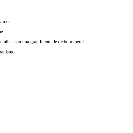
ésamo.
he.
emillas son una gran fuente de dicho mineral.
rganismo.