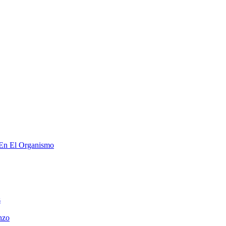
 En El Organismo
s
nzo