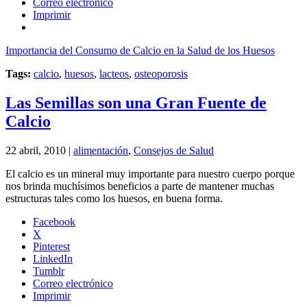
Correo electrónico
Imprimir
Importancia del Consumo de Calcio en la Salud de los Huesos
Tags:
calcio
,
huesos
,
lacteos
,
osteoporosis
Las Semillas son una Gran Fuente de
Calcio
22 abril, 2010 |
alimentación
,
Consejos de Salud
El calcio es un mineral muy importante para nuestro cuerpo porque
nos brinda muchísimos beneficios a parte de mantener muchas
estructuras tales como los huesos, en buena forma.
Facebook
X
Pinterest
LinkedIn
Tumblr
Correo electrónico
Imprimir