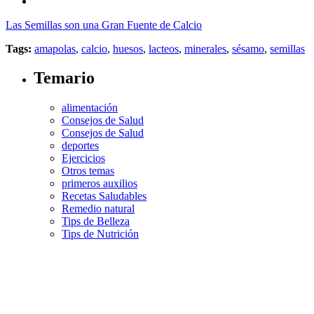
Las Semillas son una Gran Fuente de Calcio
Tags:
amapolas
,
calcio
,
huesos
,
lacteos
,
minerales
,
sésamo
,
semillas
Temario
alimentación
Consejos de Salud
Consejos de Salud
deportes
Ejercicios
Otros temas
primeros auxilios
Recetas Saludables
Remedio natural
Tips de Belleza
Tips de Nutrición