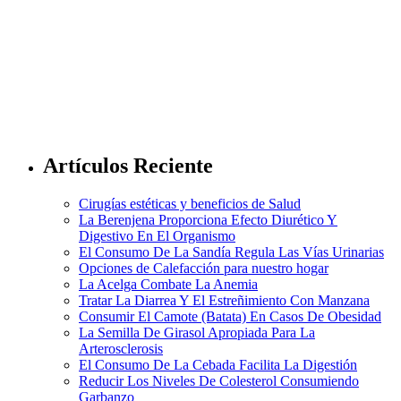
Artículos Reciente
Cirugías estéticas y beneficios de Salud
La Berenjena Proporciona Efecto Diurético Y
Digestivo En El Organismo
El Consumo De La Sandía Regula Las Vías Urinarias
Opciones de Calefacción para nuestro hogar
La Acelga Combate La Anemia
Tratar La Diarrea Y El Estreñimiento Con Manzana
Consumir El Camote (Batata) En Casos De Obesidad
La Semilla De Girasol Apropiada Para La
Arterosclerosis
El Consumo De La Cebada Facilita La Digestión
Reducir Los Niveles De Colesterol Consumiendo
Garbanzo