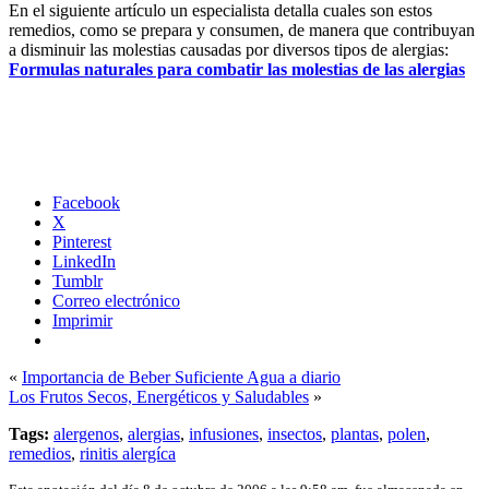
En el siguiente artículo un especialista detalla cuales son estos
remedios, como se prepara y consumen, de manera que contribuyan
a disminuir las molestias causadas por diversos tipos de alergias:
Formulas naturales para combatir las molestias de las alergias
Facebook
X
Pinterest
LinkedIn
Tumblr
Correo electrónico
Imprimir
«
Importancia de Beber Suficiente Agua a diario
Los Frutos Secos, Energéticos y Saludables
»
Tags:
alergenos
,
alergias
,
infusiones
,
insectos
,
plantas
,
polen
,
remedios
,
rinitis alergíca