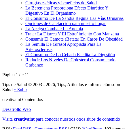
Cirugías estéticas y beneficios de Salud
La Berenjena Proporciona Efecto Diurético Y
Digestivo En El Organismo
El Consumo De La Sandía Regula Las Vías Urinarias
Opciones de Calefacción para nuestro hogar
La Acelga Combate La Anemia
Tratar La Diarrea Y El Estreñimiento Con Manzana
Consumir El Camote (Batata) En Casos De Obesidad
La Semilla De Girasol Apropiada Para La
Arterosclerosis
El Consumo De La Cebada Facilita La Digestión
Reducir Los Niveles De Colesterol Consumiendo
Garbanzo
Página 1 de 1
1
Tips de Salud © 2003 - 2026, Tips, Artículos e Información sobre
Salud
↑ Subir
creativa
int
Contenidos
Desarrollo Web
Visita
creativa
int
para conocer nuestros otros sitios de contenido
RSS:
Feed RSS
|
Comentarios RSS
| CMS:
WordPress
, 102 queries.