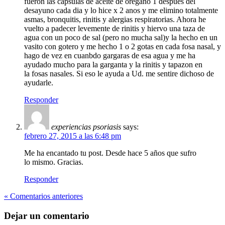
fueron las capsulas de aceite de oregano 1 despues del
desayuno cada dia y lo hice x 2 anos y me elimino totalmente
asmas, bronquitis, rinitis y alergias respiratorias. Ahora he
vuelto a padecer levemente de rinitis y hiervo una taza de
agua con un poco de sal (pero no mucha sal)y la hecho en un
vasito con gotero y me hecho 1 o 2 gotas en cada fosa nasal, y
hago de vez en cuanbdo gargaras de esa agua y me ha
ayudado mucho para la garganta y la rinitis y tapazon en
la fosas nasales. Si eso le ayuda a Ud. me sentire dichoso de
ayudarle.
Responder
experiencias psoriasis
says:
febrero 27, 2015 a las 6:48 pm
Me ha encantado tu post. Desde hace 5 años que sufro
lo mismo. Gracias.
Responder
« Comentarios anteriores
Dejar un comentario