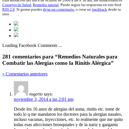
Esta anotación del día 8 de octubre de 2006 a las 9:58 am, fue almacenada en
Consejos de Salud
,
Remedio natural
. Puede seguir las respuestas en este feed
RSS 2.0
. Si gustas puedes
dejar un comentario
, o crear un
trackback
desde tu
sitio.
Loading Facebook Comments ...
281 comentarios para “Remedios Naturales para
Combatir las Alergias como la Rinitis Alérgica”
« Comentarios anteriores
rogerio
says:
noviembre 3, 2014 a las 2:01 pm
Desde los 16 anos de alergias del asma, rinitis etc. tome de
todo lo q me mandaron los doctores para la alergias nasales,
incluso vacunas, inyecciones, etc. lo realmente que me quito
todas esas afecciones bronquiales y de la nariz y garganta