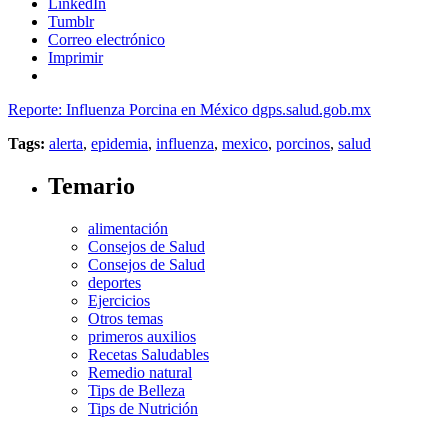
LinkedIn
Tumblr
Correo electrónico
Imprimir
Reporte: Influenza Porcina en México dgps.salud.gob.mx
Tags:
alerta
,
epidemia
,
influenza
,
mexico
,
porcinos
,
salud
Temario
alimentación
Consejos de Salud
Consejos de Salud
deportes
Ejercicios
Otros temas
primeros auxilios
Recetas Saludables
Remedio natural
Tips de Belleza
Tips de Nutrición