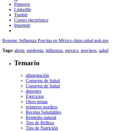
Pinterest
LinkedIn
Tumblr
Correo electrónico
Imprimir
Reporte: Influenza Porcina en México dgps.salud.gob.mx
Tags:
alerta
,
epidemia
,
influenza
,
mexico
,
porcinos
,
salud
Temario
alimentación
Consejos de Salud
Consejos de Salud
deportes
Ejercicios
Otros temas
primeros auxilios
Recetas Saludables
Remedio natural
Tips de Belleza
Tips de Nutrición