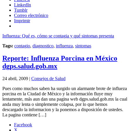
LinkedIn
Tumblr
Correo electrónico
Imprimir
Influenza: Qué es, cómo se contagia y qué sintomas presenta
Tags:
contagio
,
diagnostico
,
influenza
,
sintomas
Reporte: Influenza Porcina en México
dgps.salud.gob.mx
24 abril, 2009 |
Consejos de Salud
Pues como muchos saben ha surgido un alarmante brote de influeza
porcina en la Ciudad de México y la información fluye muy
lentamente, más aun dan una pagina web dgps.salud.gob.mx la cual
anda muy lenta o simplemente colapsa, por lo que hemos
descargado la informacion y la ponemos a disposición de ustedes.
La pagina contiene […]
Facebook
X