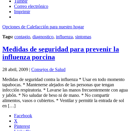
Tumblr
Correo electrónico
Imprimir
Opciones de Calefacción para nuestro hogar
Tags:
contagio
,
diagnostico
,
influenza
,
sintomas
Medidas de seguridad para prevenir la
influenza porcina
28 abril, 2009 |
Consejos de Salud
Medidas de seguridad contra la influenza * Usar en todo momento
tapabocas. * Mantenerse alejados de las personas que tengan
infección respiratoria. * Lavarse las manos frecuentemente con agua
y jabón. * No saludar de beso ni de mano. * No compartir
alimentos, vasos o cubiertos. * Ventilar y permitir la entrada de sol
en […]
Facebook
X
Pinterest