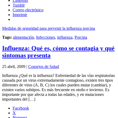
LinkedIn
Tumblr
Correo electrónico
Imprimir
Medidas de seguridad para prevenir la influenza porcina
Tags:
alimentación
,
Infecciones
,
influenza
,
Porcina
Influenza: Qué es, cómo se contagia y qué
sintomas presenta
25 abril, 2009 |
Consejos de Salud
Influenza ¿Qué es la influenza? Enfermedad de las vías respiratorias
causada por un virus extremadamente contagioso, existen tres tipos
diferentes de virus (A, B, C) los cuales pueden mutar (cambiar), y
existen varios subtipos. Es más frecuente en otoño e invierno. Es
importante por que afecta a todas las edades, y en mutaciones
importantes del […]
Facebook
X
Pinterest