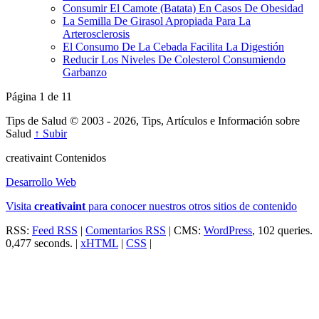
Consumir El Camote (Batata) En Casos De Obesidad
La Semilla De Girasol Apropiada Para La
Arterosclerosis
El Consumo De La Cebada Facilita La Digestión
Reducir Los Niveles De Colesterol Consumiendo
Garbanzo
Página 1 de 1
1
Tips de Salud © 2003 - 2026, Tips, Artículos e Información sobre
Salud
↑ Subir
creativa
int
Contenidos
Desarrollo Web
Visita
creativa
int
para conocer nuestros otros sitios de contenido
RSS:
Feed RSS
|
Comentarios RSS
| CMS:
WordPress
, 102 queries.
0,477 seconds. |
xHTML
|
CSS
|