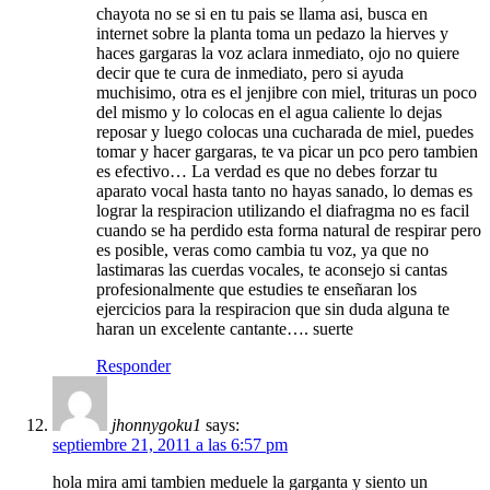
chayota no se si en tu pais se llama asi, busca en
internet sobre la planta toma un pedazo la hierves y
haces gargaras la voz aclara inmediato, ojo no quiere
decir que te cura de inmediato, pero si ayuda
muchisimo, otra es el jenjibre con miel, trituras un poco
del mismo y lo colocas en el agua caliente lo dejas
reposar y luego colocas una cucharada de miel, puedes
tomar y hacer gargaras, te va picar un pco pero tambien
es efectivo… La verdad es que no debes forzar tu
aparato vocal hasta tanto no hayas sanado, lo demas es
lograr la respiracion utilizando el diafragma no es facil
cuando se ha perdido esta forma natural de respirar pero
es posible, veras como cambia tu voz, ya que no
lastimaras las cuerdas vocales, te aconsejo si cantas
profesionalmente que estudies te enseñaran los
ejercicios para la respiracion que sin duda alguna te
haran un excelente cantante…. suerte
Responder
jhonnygoku1
says:
septiembre 21, 2011 a las 6:57 pm
hola mira ami tambien meduele la garganta y siento un