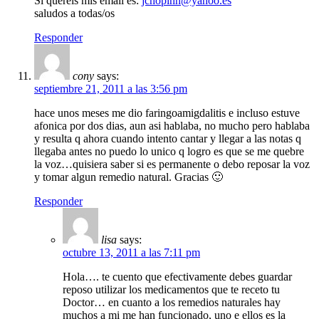
Si quereis mis email es:
jchopinn@yahoo.es
saludos a todas/os
Responder
cony
says:
septiembre 21, 2011 a las 3:56 pm
hace unos meses me dio faringoamigdalitis e incluso estuve
afonica por dos dias, aun asi hablaba, no mucho pero hablaba
y resulta q ahora cuando intento cantar y llegar a las notas q
llegaba antes no puedo lo unico q logro es que se me quebre
la voz…quisiera saber si es permanente o debo reposar la voz
y tomar algun remedio natural. Gracias 🙂
Responder
lisa
says:
octubre 13, 2011 a las 7:11 pm
Hola…. te cuento que efectivamente debes guardar
reposo utilizar los medicamentos que te receto tu
Doctor… en cuanto a los remedios naturales hay
muchos a mi me han funcionado, uno e ellos es la