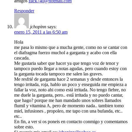
amigos
zack740@hotmail.com
Responder
jchopinn
says:
enero 15, 2011 a las 6:50 am
Hola
me pasa lo mismo que a mucha gente, como no se cantar con
el diafragma fuerzo muchol a garganta y acabo con ella
cascada.
Me gustaria saber que hacer ya que tengo voz de tenor y
tampoco puedo llegar a notas agudas, pero cuando estoy con
la garganta tocada tampoco me salen las graves.
Me resfrié de garganta hace 2 semanas y desde entonces la
tengo irritada, roja, hablo un poco y enseguida me empieza a
fallar la voz, noto ahi como está irritada. No tengo fiebre, no
me duele la garganta, pero.. está irritada y no puedo cantar,
que hago? porque me han mandado unos sobres llamados
flumil y vitamina A, pero de momento nada.. tambien tomo
miel, infusiones , propoleo, me tapo con una bufanda, etc..
etc..
En fin, a ver si os poneis en contacto conmigo y comentamos
sobre esto.