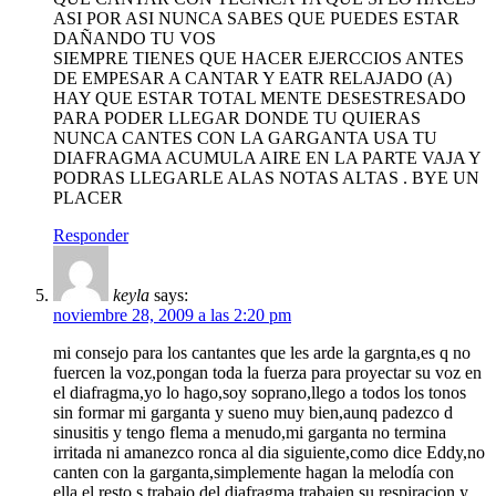
ASI POR ASI NUNCA SABES QUE PUEDES ESTAR
DAÑANDO TU VOS
SIEMPRE TIENES QUE HACER EJERCCIOS ANTES
DE EMPESAR A CANTAR Y EATR RELAJADO (A)
HAY QUE ESTAR TOTAL MENTE DESESTRESADO
PARA PODER LLEGAR DONDE TU QUIERAS
NUNCA CANTES CON LA GARGANTA USA TU
DIAFRAGMA ACUMULA AIRE EN LA PARTE VAJA Y
PODRAS LLEGARLE ALAS NOTAS ALTAS . BYE UN
PLACER
Responder
keyla
says:
noviembre 28, 2009 a las 2:20 pm
mi consejo para los cantantes que les arde la gargnta,es q no
fuercen la voz,pongan toda la fuerza para proyectar su voz en
el diafragma,yo lo hago,soy soprano,llego a todos los tonos
sin formar mi garganta y sueno muy bien,aunq padezco d
sinusitis y tengo flema a menudo,mi garganta no termina
irritada ni amanezco ronca al dia siguiente,como dice Eddy,no
canten con la garganta,simplemente hagan la melodía con
ella,el resto s trabajo del diafragma,trabajen su respiracion y