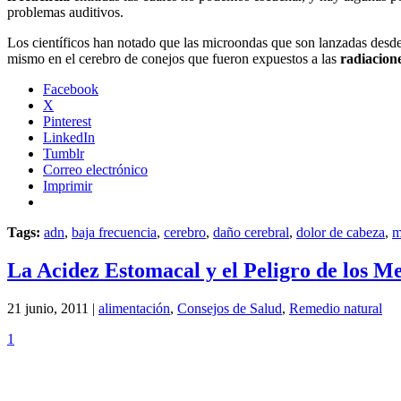
problemas auditivos.
Los científicos han notado que las microondas que son lanzadas desd
mismo en el cerebro de conejos que fueron expuestos a las
radiacione
Facebook
X
Pinterest
LinkedIn
Tumblr
Correo electrónico
Imprimir
Tags:
adn
,
baja frecuencia
,
cerebro
,
daño cerebral
,
dolor de cabeza
,
m
La Acidez Estomacal y el Peligro de los M
21 junio, 2011 |
alimentación
,
Consejos de Salud
,
Remedio natural
1