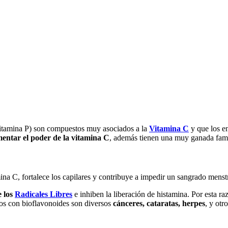
itamina P) son compuestos muy asociados a la
Vitamina C
y que los e
entar el poder de la vitamina C
, además tienen una muy ganada fam
ina C, fortalece los capilares y contribuye a impedir un sangrado mens
e los
Radicales Libres
e inhiben la liberación de histamina. Por esta 
os con bioflavonoides son diversos
cánceres, cataratas, herpes
, y ot