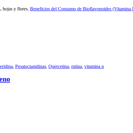
, hojas y flores.
Beneficios del Consumo de Bioflavonoides (Vitamina 
eridina
,
Proatocianidinas
,
Quercetina
,
rutina
,
vitamina p
ueno