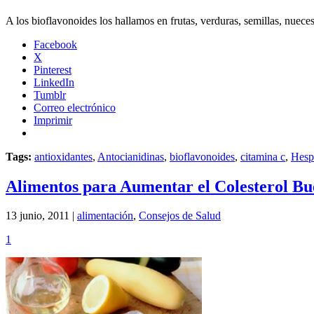
A los bioflavonoides los hallamos en frutas, verduras, semillas, nueces
Facebook
X
Pinterest
LinkedIn
Tumblr
Correo electrónico
Imprimir
Tags:
antioxidantes
,
Antocianidinas
,
bioflavonoides
,
citamina c
,
Hesp
Alimentos para Aumentar el Colesterol B
13 junio, 2011 |
alimentación
,
Consejos de Salud
1