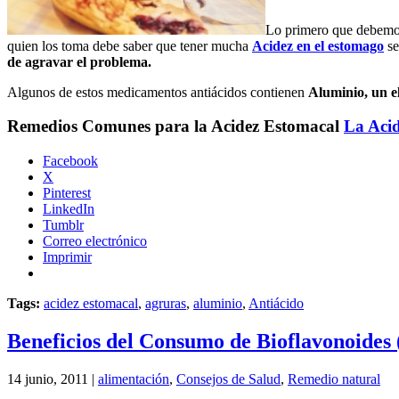
Lo primero que debemo
quien los toma debe saber que tener mucha
Acidez en el estomago
se
de agravar el problema.
Algunos de estos medicamentos antiácidos contienen
Aluminio, un el
Remedios Comunes para la Acidez Estomacal
La Acid
Facebook
X
Pinterest
LinkedIn
Tumblr
Correo electrónico
Imprimir
Tags:
acidez estomacal
,
agruras
,
aluminio
,
Antiácido
Beneficios del Consumo de Bioflavonoides
14 junio, 2011 |
alimentación
,
Consejos de Salud
,
Remedio natural